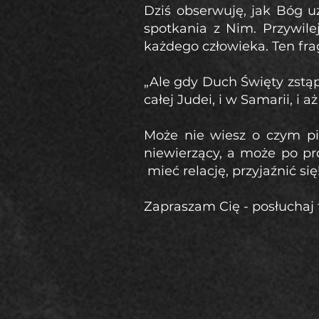
Dziś obserwuję, jak Bóg u
spotkania z Nim. Przywile
każdego człowieka. Ten fra
„Ale gdy Duch Święty zstą
całej Judei,
i w Samarii, i aż
Może nie wiesz o czym pis
niewierzący, a może po pr
mieć relację, przyjaźnić się
Zapraszam Cię - posłuchaj te