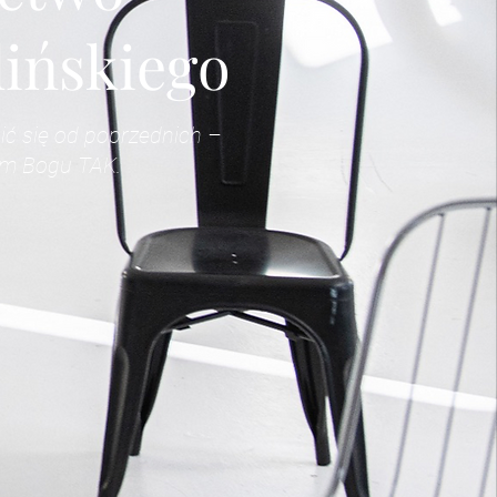
lińskiego
nić się od poprzednich –
łem Bogu TAK.