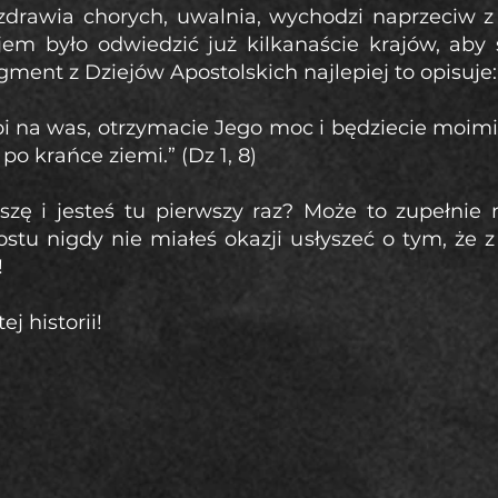
zdrawia chorych, uwalnia, wychodzi naprzeciw 
jem było odwiedzić już kilkanaście krajów, aby
gment z Dziejów Apostolskich najlepiej to opisuje:
pi na was, otrzymacie Jego moc i będziecie moimi
 po krańce ziemi.” (Dz 1, 8)
zę i jesteś tu pierwszy raz? Może to zupełnie 
ostu nigdy nie miałeś okazji usłyszeć o tym, że 
!
j historii!