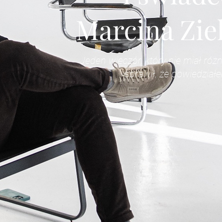
Marcina Zie
Jeden wieczór, który nie miał róż
sprawił, że powiedzia