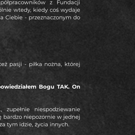
ółpracowników z Fundacji
lnie wtedy, kiedy coś wydaje
la Ciebie - przeznaczonym do
też pasji - piłka nożna, której
e powiedziałem Bogu TAK.
On
 zupełnie niespodziewanie
ię bardzo niepozornie w jednej
za tym idzie, życia innych.