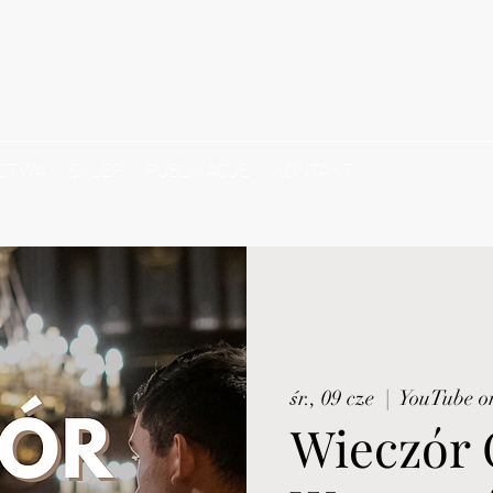
CTWA
SKLEP
PUBLIKACJE
KONTAKT
śr., 09 cze
  |  
YouTube o
Wieczór 