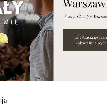
Warszaw
Wieczór Chwały w Warsza
Rejestracja jest za
Zobacz inne wyda
cja