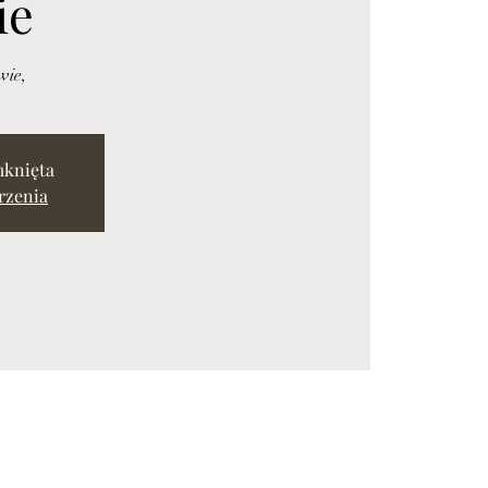
ie
wie,
mknięta
rzenia