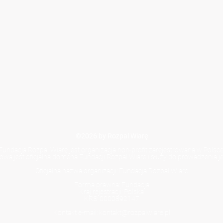
©2026 by Rozpal Wiarę
Fundacja Rozpal Wiarę jest organizacją non-profit zarejestrowaną w Polsce
towa jest oficjalną domeną Fundacji Rozpal Wiarę i służy do prowadzenia jej
Oficjalna nazwa organizacji: Fundacja Rozpal Wiarę
Forma prawna: Fundacja
Kraj rejestracji: Polska
KRS: 0000892147
Kontakt e-mail: kontakt@rozpalwiare.pl