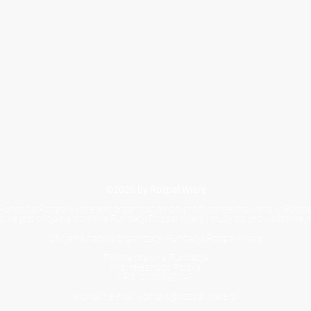
©2026 by Rozpal Wiarę
Fundacja Rozpal Wiarę jest organizacją non-profit zarejestrowaną w Polsce
towa jest oficjalną domeną Fundacji Rozpal Wiarę i służy do prowadzenia jej
Oficjalna nazwa organizacji: Fundacja Rozpal Wiarę
Forma prawna: Fundacja
Kraj rejestracji: Polska
KRS: 0000892147
Kontakt e-mail: kontakt@rozpalwiare.pl