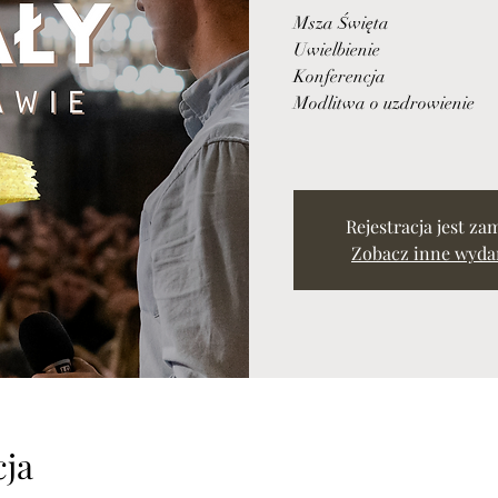
Msza Święta
Uwielbienie
Konferencja
Modlitwa o uzdrowienie
Rejestracja jest za
Zobacz inne wyda
cja