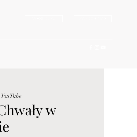
WESPRZYJ
ZAPROŚ NAS
 YouTube
Chwały w
ie