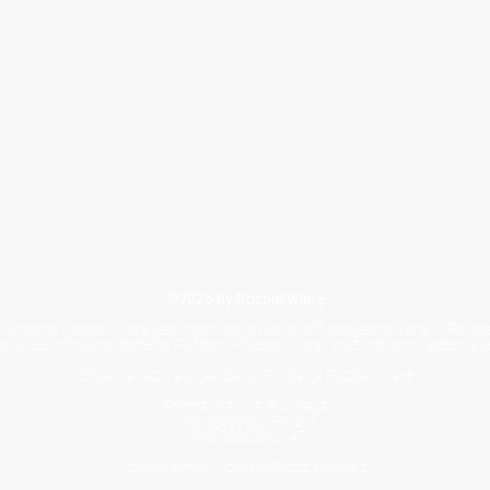
©2026 by Rozpal Wiarę
Fundacja Rozpal Wiarę jest organizacją non-profit zarejestrowaną w Polsce
towa jest oficjalną domeną Fundacji Rozpal Wiarę i służy do prowadzenia jej
Oficjalna nazwa organizacji: Fundacja Rozpal Wiarę
Forma prawna: Fundacja
Kraj rejestracji: Polska
KRS: 0000892147
Kontakt e-mail: kontakt@rozpalwiare.pl