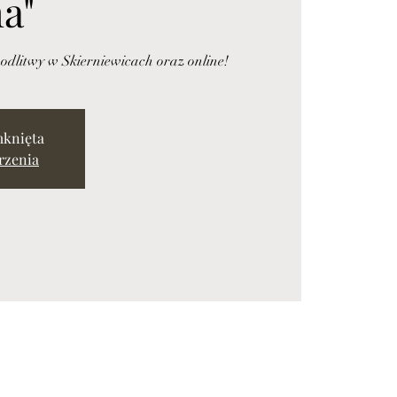
a"
dlitwy w Skierniewicach oraz online!
mknięta
rzenia