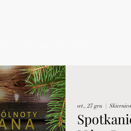
CTWA
SKLEP
PUBLIKACJE
KONTAKT
wt., 27 gru
  |  
Skiernie
Spotkani