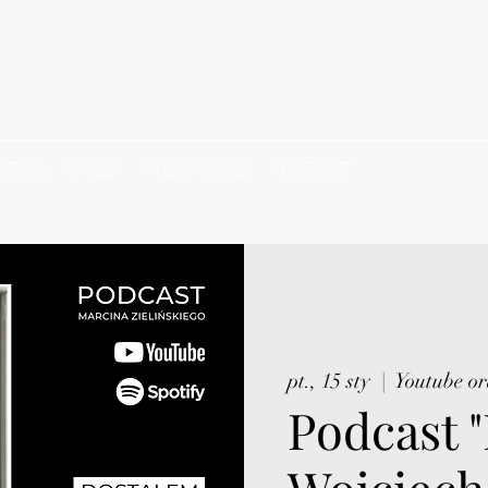
CTWA
SKLEP
PUBLIKACJE
KONTAKT
pt., 15 sty
  |  
Youtube or
Podcast "
Wojciech