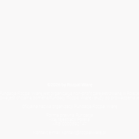
©2026 by Rozpal Wiarę
Fundacja Rozpal Wiarę jest organizacją non-profit zarejestrowaną w Polsce
towa jest oficjalną domeną Fundacji Rozpal Wiarę i służy do prowadzenia jej
Oficjalna nazwa organizacji: Fundacja Rozpal Wiarę
Forma prawna: Fundacja
Kraj rejestracji: Polska
KRS: 0000892147
Kontakt e-mail: kontakt@rozpalwiare.pl