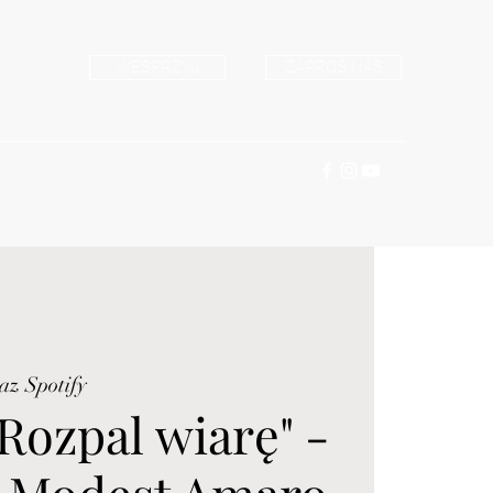
WESPRZYJ
ZAPROŚ NAS
az Spotify
Rozpal wiarę" -
 Modest Amaro