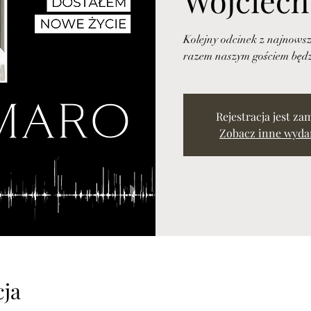
Kolejny odcinek z najnowsz
razem naszym gościem będ
Rejestracja jest za
Zobacz inne wyda
cja