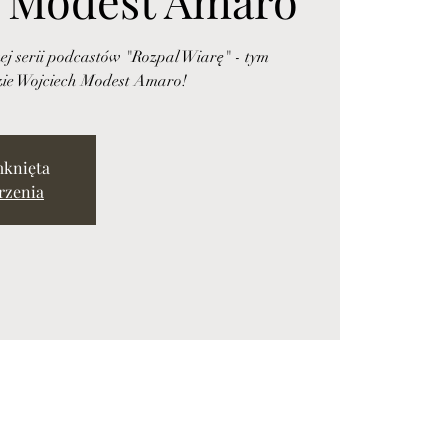
ej serii podcastów "Rozpal Wiarę" - tym
zie Wojciech Modest Amaro!
mknięta
rzenia