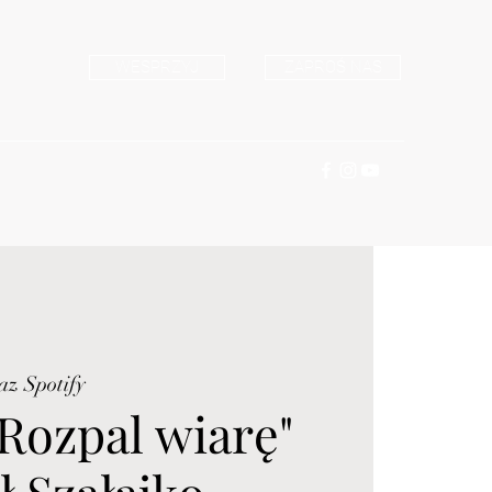
WESPRZYJ
ZAPROŚ NAS
az Spotify
"Rozpal wiarę"
ł Szałajko