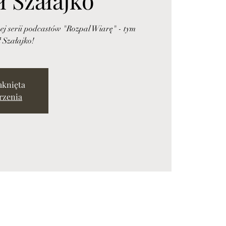
ej serii podcastów "Rozpal Wiarę" - tym
 Szałajko!
mknięta
rzenia