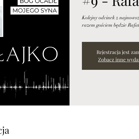
Kolejny odcinek z najnowsz
razem gościem będzie Rafał
Rejestracja jest za
Zobacz inne wyda
cja