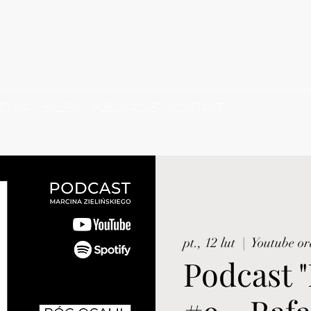
CTWA
SKLEP
PUBLIKACJE
KONTAKT
pt., 12 lut
  |  
Youtube or
Podcast 
#9 - Rafa