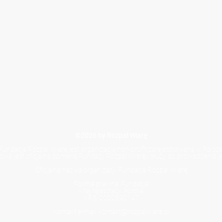
©2026 by Rozpal Wiarę
Fundacja Rozpal Wiarę jest organizacją non-profit zarejestrowaną w Polsce
towa jest oficjalną domeną Fundacji Rozpal Wiarę i służy do prowadzenia jej
Oficjalna nazwa organizacji: Fundacja Rozpal Wiarę
Forma prawna: Fundacja
Kraj rejestracji: Polska
KRS: 0000892147
Kontakt e-mail: kontakt@rozpalwiare.pl