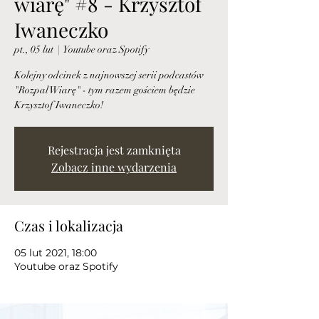
wiarę" #8 - Krzysztof
Iwaneczko
pt., 05 lut
  |  
Youtube oraz Spotify
Kolejny odcinek z najnowszej serii podcastów
"Rozpal Wiarę" - tym razem gościem będzie
Krzysztof Iwaneczko!
Rejestracja jest zamknięta
Zobacz inne wydarzenia
Czas i lokalizacja
05 lut 2021, 18:00
Youtube oraz Spotify