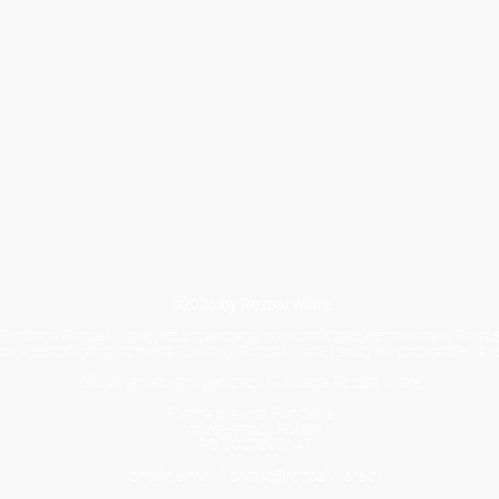
©2026 by Rozpal Wiarę
Fundacja Rozpal Wiarę jest organizacją non-profit zarejestrowaną w Polsce
towa jest oficjalną domeną Fundacji Rozpal Wiarę i służy do prowadzenia jej
Oficjalna nazwa organizacji: Fundacja Rozpal Wiarę
Forma prawna: Fundacja
Kraj rejestracji: Polska
KRS: 0000892147
Kontakt e-mail: kontakt@rozpalwiare.pl