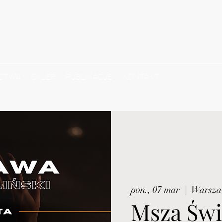
CTWA
SKLEP
PUBLIKACJE
KONTAKT
pon., 07 mar
  |  
Warsz
Msza Świ