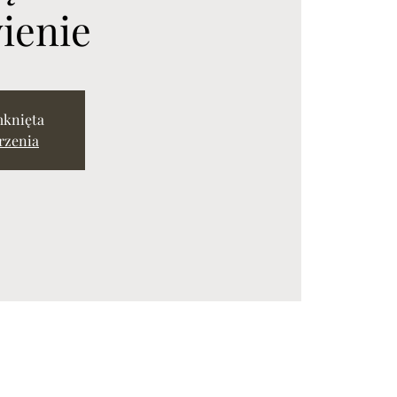
ienie
mknięta
rzenia