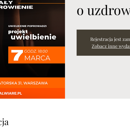
o uzdrow
Rejestracja jest za
Zobacz inne wyda
cja