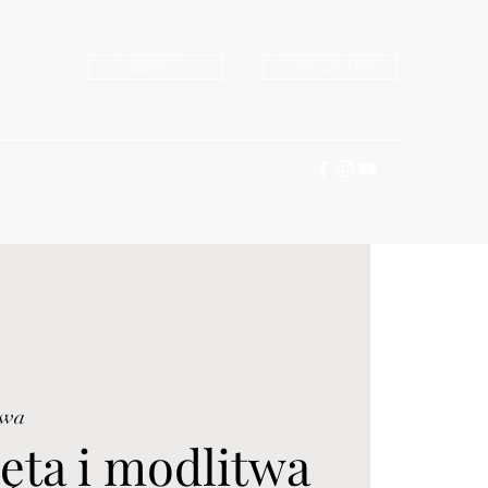
WESPRZYJ
ZAPROŚ NAS
awa
ęta i modlitwa