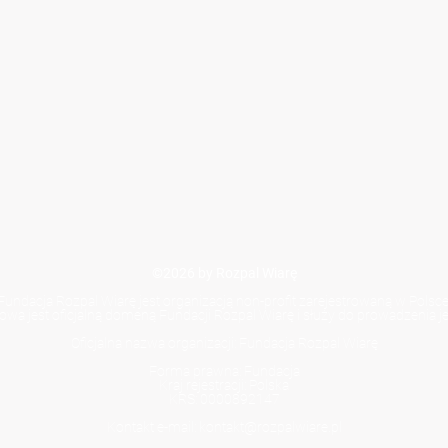
©2026 by Rozpal Wiarę
Fundacja Rozpal Wiarę jest organizacją non-profit zarejestrowaną w Polsce
towa jest oficjalną domeną Fundacji Rozpal Wiarę i służy do prowadzenia jej
Oficjalna nazwa organizacji: Fundacja Rozpal Wiarę
Forma prawna: Fundacja
Kraj rejestracji: Polska
KRS: 0000892147
Kontakt e-mail: kontakt@rozpalwiare.pl