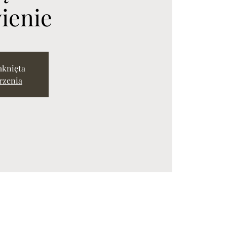
ienie
mknięta
rzenia