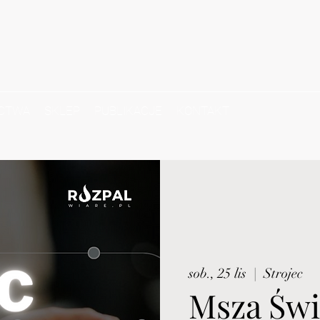
CTWA
SKLEP
PUBLIKACJE
KONTAKT
sob., 25 lis
  |  
Strojec
Msza Świ