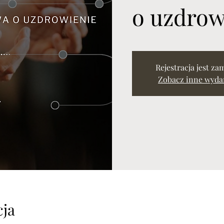
o uzdrow
Rejestracja jest za
Zobacz inne wyda
cja