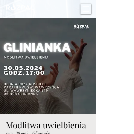
Modlitwa uwielbienia
czw., 30 maj
  |  
Glinianka